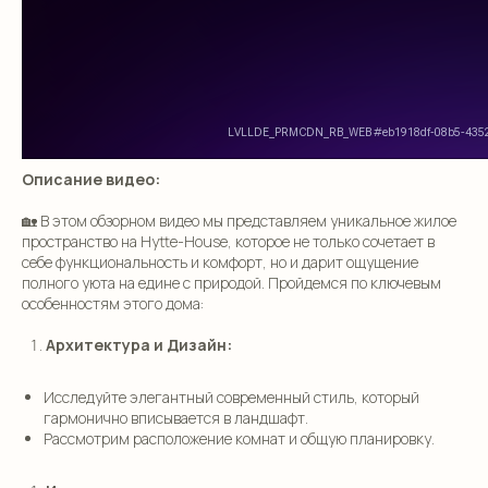
Описание видео:
🏡 В этом обзорном видео мы представляем уникальное жилое
пространство на Hytte-House, которое не только сочетает в
себе функциональность и комфорт, но и дарит ощущение
полного уюта на едине с природой. Пройдемся по ключевым
особенностям этого дома:
Архитектура и Дизайн:
Исследуйте элегантный современный стиль, который
гармонично вписывается в ландшафт.
Рассмотрим расположение комнат и общую планировку.