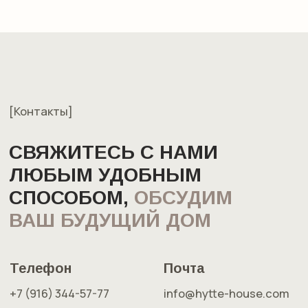
ИП Озеров Денис Анатольевич
ИНН 026413832607
ОГРНИП 319508100095852
[Проекты]
Хитте 20
Хитте 30
Хитте 34
Хитте 40 (односкатная крыша)
Хитте 40 (двускатная крыша)
Хитте 64
[Меню]
Проекты
Преимущества
Этапы строительства
О нас
Отзывы
Частые вопросы