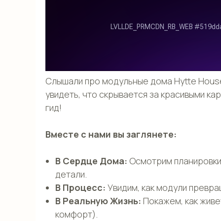
Слышали про модульные дома Hytte House
увидеть, что скрывается за красивыми ка
гид!
Вместе с нами вы заглянете:
В Сердце Дома:
Осмотрим планировки,
детали.
В Процесс:
Увидим, как модули превра
В Реальную Жизнь:
Покажем, как живе
комфорт).