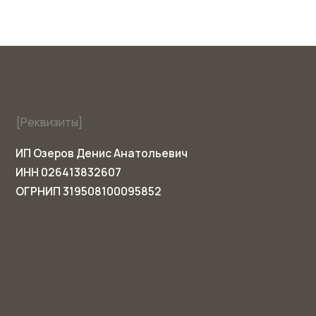
ОГРНИП 319508100095852
Hytte House ©2025. Все права
защищены
HYTT
Сайт носит информационный
характер и не является публичной
офертой