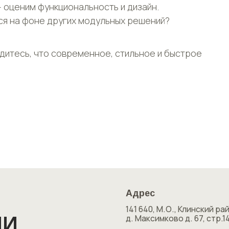
 – оценим функциональность и дизайн.
ся на фоне других модульных решений?
дитесь, что современное, стильное и быстрое
Адрес
141 640, М.О., Клинский район,
д. Максимково д. 67, стр.14
Почта
info@hytte-house.com
М
Оставить заявку